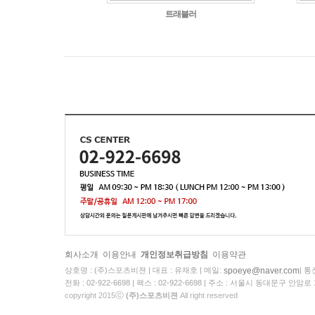
트래블러
회사소개
이용안내
개인정보취급방침
이용약관
spoeye@naver.com
상호명 : (주)스포츠비젼
|
대표 : 유재호
|
메일:
|
통신
전화 : 02-922-6698
|
팩스 : 02-922-6698
|
주소 : 서울시 동대문구 안암로 
ⓒ
copyright 2015
(주)스포츠비젼
All right reserved