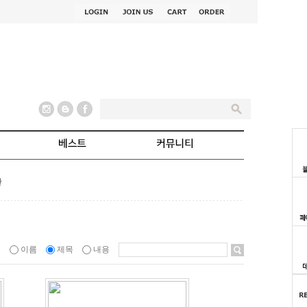
판
이름
제목
내용