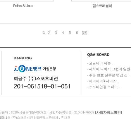
Points & Lines
딥스트래블러
1
2
3
4
5
6
[끝]
·
..
고글다리 파손
·
.
시력이 나빠서 그런데 일반
·
..
주문 번호 실수로 변경 신
·
..
데이데이3 사이즈
·
..
스포티안경 코패드
[사업자정보확인]
판매 : 2020-서울동대문-0939호
|
사업자등록번호 : 210-81-76009
106 1층 (주)스포츠비젼
|
개인정보관리자 : 유재호